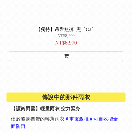
【獨特】吊帶短褲- 黑〔C3〕
NT$8,200
NT$6,970
傳說中的那件雨衣
【護衛雨雲】輕量雨衣 空力緊身
便於隨身攜帶的輕薄雨衣
＃車友激推＃可自收摺全
面防雨