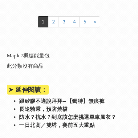
1
2
3
4
5
»
Maple7楓糖能量包
此分類沒有商品
➤ 延伸閱讀：
跟矽膠不適說拜拜—【獨特】無痕褲
長途騎乘，預防燒檔
防水？抗水？到底該怎麼挑選單車風衣？
一日北高／雙塔，賽前五大重點