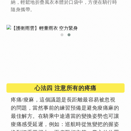
納，輕鬆地折疊風衣本體於口袋中，方便在騎行時
隨身攜帶。
心法四 注意所有的疼痛
疼痛/痠麻，這個議題是長距離最容易被忽視
的問題，當然事前的練習預備是避免痠痛麻的
最佳解方。在騎乘中途適當的變換姿勢也可讓
痠痛感受延遲，例如：巡航時從煞變把的握姿