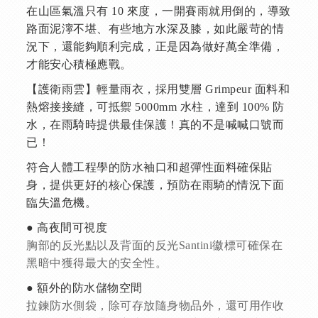
在山區氣溫只有 10 來度，一開賽雨就用倒的，導致
路面泥濘不堪、有些地方水深及膝，如此嚴苛的情
況下，還能夠順利完成，正是因為做好萬全準備，
才能安心積極應戰。
【護衛雨雲】輕量雨衣，採用雙層 Grimpeur 面料和
熱熔接接縫，可抵禦 5000mm 水柱，達到 100% 防
水，在雨騎時提供最佳保護！真的不是喊喊口號而
已！
符合人體工程學的防水袖口和超彈性面料確保貼
身，提供更好的核心保護，預防在雨騎的情況下面
臨失溫危機。
● 高夜間可視度
胸部的反光點以及背面的反光Santini徽標可確保在
黑暗中獲得最大的安全性。
● 額外的防水儲物空間
拉鍊防水側袋，除可存放隨身物品外，還可用作收