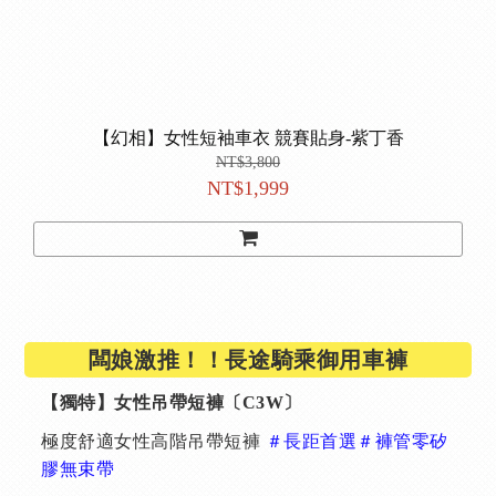
【幻相】女性短袖車衣 競賽貼身-紫丁香
NT$3,800
NT$1,999
闆娘激推！！長途騎乘御用車褲
【獨特】女性吊帶短褲〔C3W〕
極度舒適女性高階吊帶短褲
＃長距首選＃褲管零矽
膠無束帶