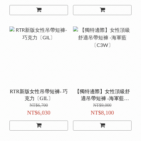
RTR新版女性吊帶短褲- 巧
【獨特邊際】女性頂級舒
克力〔GIL〕
適吊帶短褲 -海軍藍
〔C3W〕
NT$6,700
NT$9,000
NT$6,030
NT$8,100