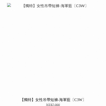
【獨特】女性吊帶短褲-海軍藍〔C3W〕
NT$7,000