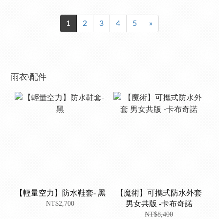
1
2
3
4
5
»
雨衣\配件
【輕量空力】防水鞋套- 黑
【魔術】可攜式防水外套
男女共版 -卡布奇諾
NT$2,700
NT$8,400