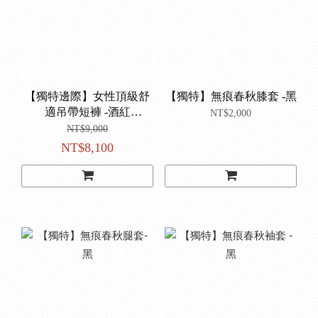
【獨特邊際】女性頂級舒
【獨特】無痕春秋膝套 -黑
適吊帶短褲 -酒紅
NT$2,000
〔C3W〕
NT$9,000
NT$8,100