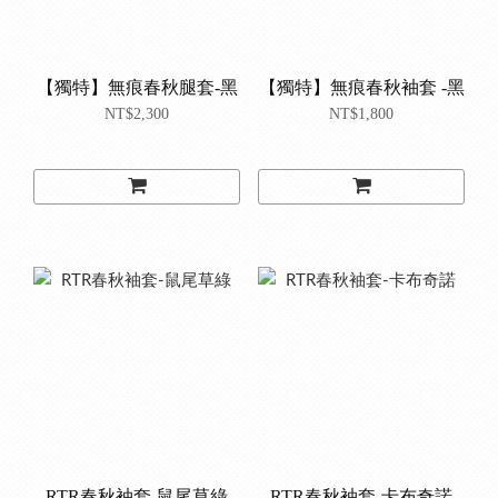
【獨特】無痕春秋腿套-黑
【獨特】無痕春秋袖套 -黑
NT$2,300
NT$1,800
RTR春秋袖套-鼠尾草綠
RTR春秋袖套-卡布奇諾