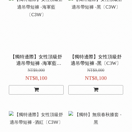
【獨特邊際】女性頂級舒
【獨特邊際】女性頂級舒
適吊帶短褲 -海軍藍
適吊帶短褲 -黑〔C3W〕
〔C3W〕
NT$9,000
NT$9,000
NT$8,100
NT$8,100