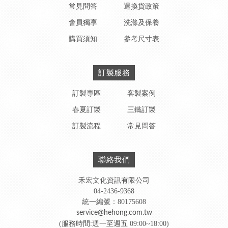
常見問答
退換貨政策
會員獨享
洗滌及保養
購買須知
參考尺寸表
訂製服務
訂製專區
客製案例
春夏訂製
三鐵訂製
訂製流程
常見問答
聯絡我們
禾宏文化資訊有限公司
04-2436-9368
統一編號：80175608
service@hehong.com.tw
(服務時間:週一至週五 09:00~18:00)