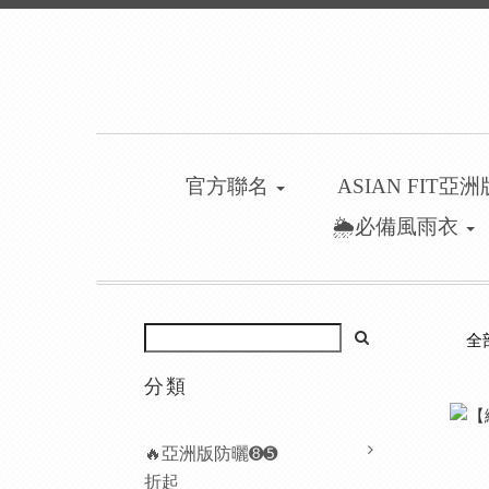
官方聯名
ASIAN FIT亞
🌦️必備風雨衣
全
分類
🔥亞洲版防曬➑➎
折起