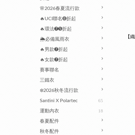
🌸2026春夏流行款
🔥UCI聯名➑折起
🔥環法➐➎折起
【織
🌦️必備風雨衣
🔥男款➐折起
🔥女款➐折起
賽事聯名
三鐵衣
❄️2026秋冬流行款
Santini X Polartec
65
運動內衣
18
春夏配件
秋冬配件