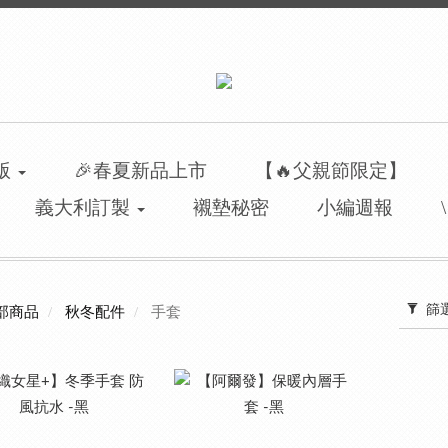
洲版
🎉春夏新品上市
【🔥父親節限定】
義大利訂製
襯墊秘密
小編週報
手套
篩
部商品
秋冬配件