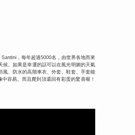
 Santini，每年超過5000名，由世界各地而來
天候。如果是幸運的話可以在風光明媚的天氣
防風
、
防水的高階車衣
、
外套
、
鞋套
、
手套
能
非想像中容易。而且爬到頂還回有彩蛋的驚喜喔！