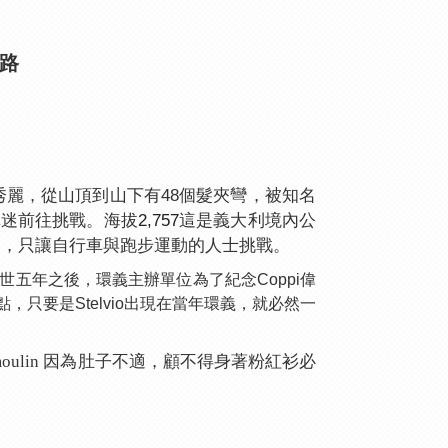
公路
秀麗，從山頂到山下有48個髮夾彎，被知名
車迷前往挑戰。海拔
2,757
這是義大利境內公
制，只讓自行車與跑步運動的人士挑戰。
ppi過世五年之後，環義主辦單位為了紀念Coppi偉
點，只要是Stelvio出現在當年環義，就必然一
umoulin 因為肚子不適，顧不得身著粉紅衫必