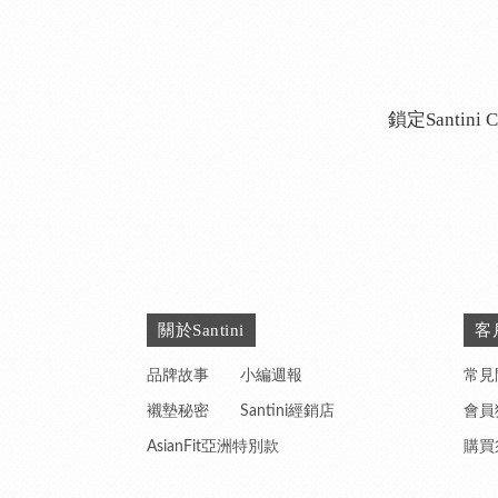
鎖定Santin
關於Santini
客
品牌故事
小編週報
常見
襯墊秘密
Santini經銷店
會員
AsianFit亞洲特別款
購買