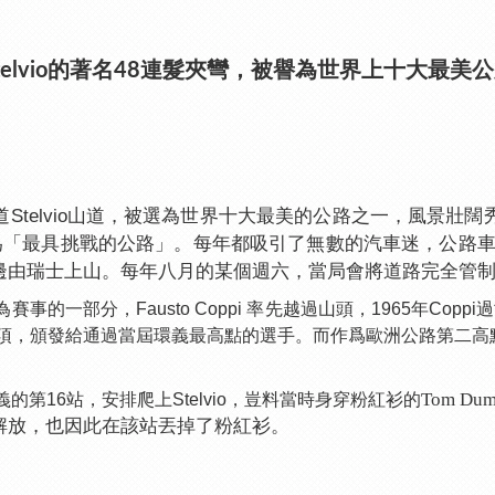
telvio的著名48連髮夾彎，被譽為世界上十大最美
Stelvio山道，被選為世界十大最美的公路之一，風景壯闊
為「最具挑戰的公路」。每年都吸引了無數的汽車迷，公路
邊由瑞士上山。每年八月的某個週六，當局會將道路完全管
為賽事的一部分，Fausto Coppi 率先越過山頭，1965年Co
” 的獎項，頒發給通過當屆環義最高點的選手。而作爲歐洲公路第二高
。
Tom D
環義的第16站，安排爬上Stelvio，豈料當時身穿粉紅衫的
解放，也因此在該站丟掉了粉紅衫。