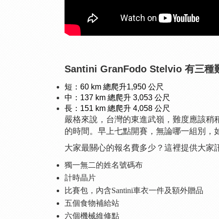
Santini GranFodo Stelvio
短：60 km 總爬升1,950 公尺
中：137 km 總爬升 3,053 公尺
長：151 km 總爬升 4,058 公尺
嚴格來說，台灣的東進武嶺，難度應該稍
的時間。早上七點開賽，無論哪一組別，如果超
大家最關心的報名費多少？這裡提供大家訊
獨一無二的姓名號碼布
計時晶片
比賽包，內含Santini車衣一件及額外贈品
五個食物補給站
六個機械維修點