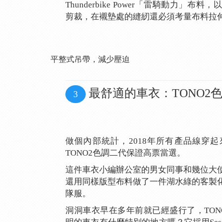
Thunderbike Power「雷騎動力」
剪裁，在襯墊處的縫紉還必須考量布料拉
平整式吊帶，減少壓迫
最舒適的車衣：TONO2
3
做個內部統計，2018年所有產品線穿
TONO2色調二代保證高票當選。
這件車衣小編辦公室的男女同事和幾位大
還用同樣版型布料做了一件湖水綠的客製
隊服。
洞洞車衣早在多年前就已經盛行了，TON