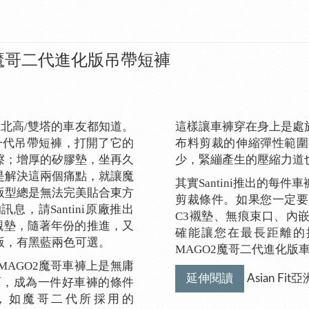
2魔哥二代進化版吊帶短褲
日北高/雙塔的車友都知道。
這樣讓車褲穿在身上是處
一代吊帶短褲，打開了它的
布料剪裁的伸縮彈性範圍
擦；增厚的矽膠墊，坐再久
少，緊繃產生的壓縮力道
是解決這兩個痛點，就讓魔
其實Santini推出的
版型總是無法完美貼合東方
剪裁條件。如果您一定要
，請Santini原廠推出
C3襯墊、無痕束口、內
料和襯墊，隨著年份的推進，又
確能讓您在最長距離的
版，有黑藍兩色可選。
MAGO2魔哥二代進化版
AGO2魔哥車褲上是無庸
延伸閱讀
Asian Fi
而，成為一件好車褲的條件
，如魔哥二代所採用的