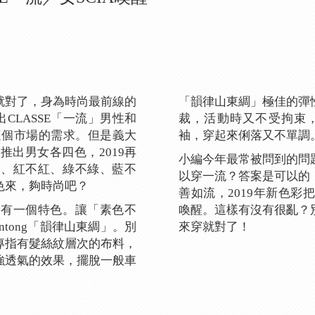
就對了，身為時尚最前線的
「韻律山東綢」極佳的彈
CLASSE「一流」男性和
裁，活動時又不受拘束，穿
這個市場的需求。但是義大
袖，穿起來俐落又不單調
推出男女各四色，2019再
小編今年最常被問到的問
黑、紅不紅、綠不綠、藍不
以穿一流？答案是可以的
色來，夠時尚吧？
善如流，2019年新色
只有一個特色。讓「素色不
喚醒。這樣有沒有很亂？
antong「韻律山東綢」。別
來穿就對了！
專指有髮絲紋層次的布料，
強透氣的效果，擺脫一般車