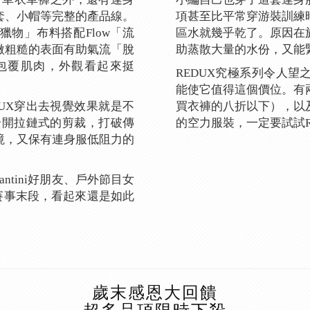
套、小帽等完整的產品線。
項甚至比平常穿游裝訓練
獵物」布料搭配Flow「流
區水就幾乎乾了。原因在
微粗糙的表面有助氣流「脫
助蒸散大量的水份，又能
的力道包覆肌肉，外觀看起來挺
REDUX究極系列令人
能使它值得這個價位。有
UX穿出去視覺效果就是不
買衣褲的八折以下），以
全開拉鏈式的剪裁，打破傳
的空力服裝，一定要試試R
境，又保有連身服低阻力的
antini好朋友、戶外節目女
了賽事末段，看起來還是如此
歲末感恩大回饋
超多品項限時下殺