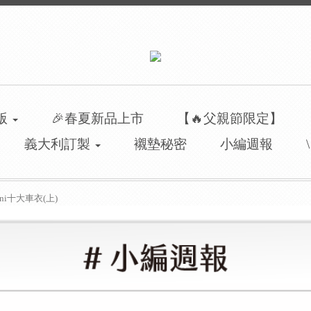
洲版
🎉春夏新品上市
【🔥父親節限定】
義大利訂製
襯墊秘密
小編週報
ni十大車衣(上)