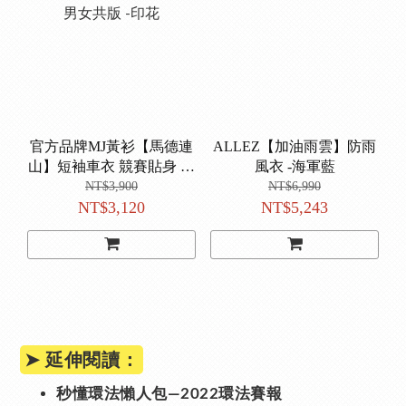
官方品牌MJ黃衫【馬德連
ALLEZ【加油雨雲】防雨
山】短袖車衣 競賽貼身 男
風衣 -海軍藍
女共版 -印花
NT$3,900
NT$6,990
NT$3,120
NT$5,243
➤ 延伸閱讀：
秒懂環法懶人包—2022環法賽報