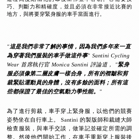
巧、判斷力和精確度，並且必須在非常接近比賽的
地方，與將要穿緊身服的車手當面進行。
"
這是我們非常了解的事情，因為我們多年來一直
" Santini Cycling
為穿著我們服裝的車手做這件事
Wear 首席執行官 Monica Santini 評論道， "
緊身
服必須像第二層皮膚一樣合身，所有的褶皺和剪
裁緊貼運動員的身體，沒有多餘的面料；所有這
"
些都保證了最佳的空氣動力學性能。
為了進行剪裁，車手穿上緊身服，以他們的競賽
姿勢坐在自行車上。 Santini 的製版師和裁縫大師
檢查服裝，與車手交談，做筆記並確定所需的調
整。然後他們開始工作，在車手重新穿上服裝後