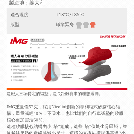
製造地：義大利
適合溫度
+18℃/+35℃
版型
職業緊身
是鐵人三項特定的襯墊，是長距離賽事的理想選擇。
IMG重量僅52克，採用Nicolini創新的專利塔式矽膠核心結
構，重量減輕40％，不吸水，也比我們的自行車襯墊的矽膠
核心更加靈活60％。
這種矽膠核心結構由小“塔”組成，這些“塔”位於坐骨區域，並
且越往座墊的邊緣越減小尺寸，這樣的支撐結構提供高達7小