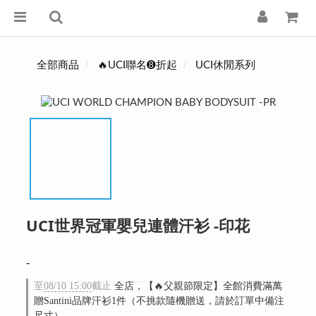
全部商品
🔥UCI聯名➑折起
UCI休閒系列
UCI世界冠軍嬰兒連體汗衫 -印花
-
至
08/10 15:00
截止
全店，【🔥父親節限定】全館消費滿萬
贈Santini品牌汗衫1件（不挑款隨機贈送，請於訂單中備注
尺寸）