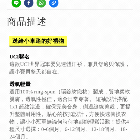
商品描述
送給小車迷的好禮物
UCI聯名
這款UCI世界冠軍嬰兒連體汗衫，兼具舒適與保護，
讓小寶貝整天都自在。
透氣輕量
選用100% ring-spun（環錠紡織棉）製成，質地柔軟
親膚，透氣性極佳，適合日常穿著。 短袖設計搭配
1x1 羅紋滾邊，確保完美合身，側邊縫線剪裁，更提
升整體耐用性。貼心的按扣設計，方便快速替換衣
物，讓小小冠軍無論何時何地都能輕鬆活動！提供4
種尺寸選擇：0-6個月、6-12個月、12-18個月、18-
24個月。