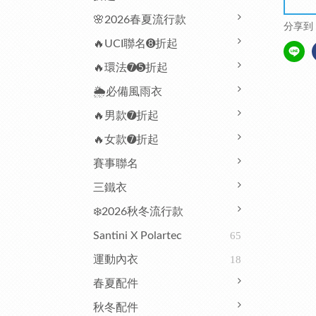
🌸2026春夏流行款
分享到
🔥UCI聯名➑折起
🔥環法➐➎折起
🌦️必備風雨衣
🔥男款➐折起
🔥女款➐折起
賽事聯名
三鐵衣
❄️2026秋冬流行款
Santini X Polartec
65
運動內衣
18
春夏配件
秋冬配件