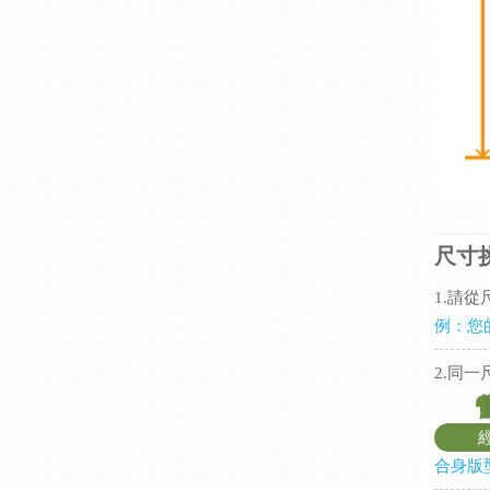
尺寸
1.請
例：您
2.同
合身版