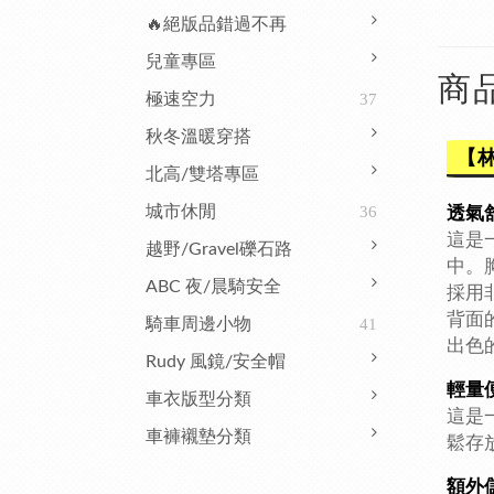
🔥絕版品錯過不再
兒童專區
商
極速空力
37
秋冬溫暖穿搭
【
北高/雙塔專區
城市休閒
36
透氣
這是
越野/Gravel礫石路
中。
ABC 夜/晨騎安全
採用
背面
騎車周邊小物
41
出色
Rudy 風鏡/安全帽
輕量
車衣版型分類
這是
車褲襯墊分類
鬆存
額外