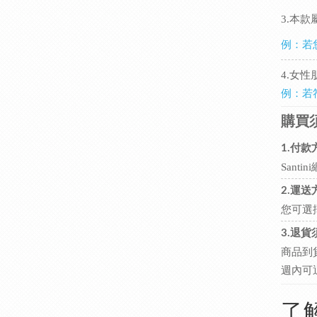
3.本款
例：若
4.女
例：若
購買
1.付款
San
2.運送
您可選
3.退貨
商品到
週內可
了