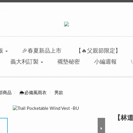
洲版
🎉春夏新品上市
【🔥父親節限定】
義大利訂製
襯墊秘密
小編週報
部商品
🌦️必備風雨衣
男款
【林道