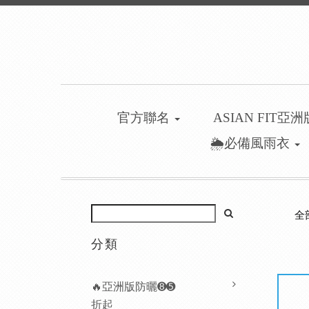
官方聯名
ASIAN FIT亞
🌦️必備風雨衣
全
分類
🔥亞洲版防曬➑➎
折起