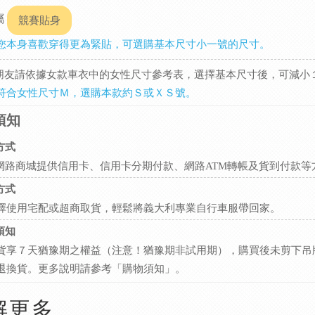
屬
競賽貼身
您本身喜歡穿得更為緊貼，可選購基本尺寸小一號的尺寸。
性朋友請依據女款車衣中的女性尺寸參考表，選擇基本尺寸後，可減小
符合女性尺寸Ｍ，選購本款約Ｓ或ＸＳ號。
須知
方式
tini網路商城提供信用卡、信用卡分期付款、網路ATM轉帳及貨到付款
方式
擇使用宅配或超商取貨，輕鬆將義大利專業自行車服帶回家。
須知
貨享７天猶豫期之權益（注意！猶豫期非試用期），購買後未剪下吊
退換貨。更多說明請參考
。
「購物須知」
解更多