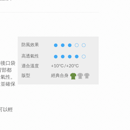
防風效果
高透氣性
的後口袋
適合溫度
+10℃/+20℃
背部都
版型
經典合身
透氣性。
，並確保
可以輕