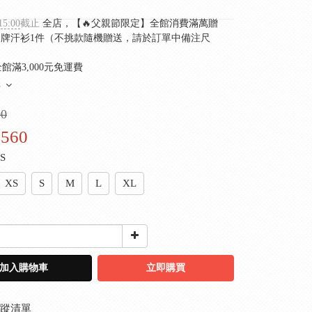
15:00
截止
全店，【🔥父親節限定】全館消費滿萬贈
ini品牌汗衫1件（不挑款隨機贈送，請於訂單中備注尺
館滿3,000元免運費
多
00
,560
XS
XS
S
M
L
XL
加入購物車
立即購買
蹤清單