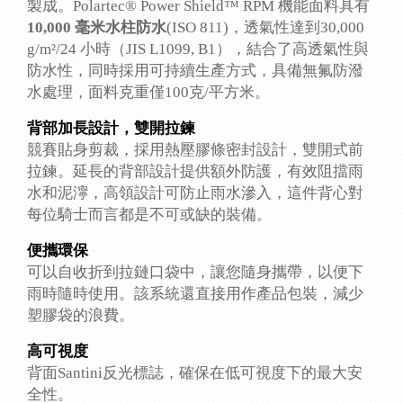
製成。Polartec® Power Shield™ RPM 機能面料具有
10,000 毫米水柱防水
(ISO 811)，透氣性達到30,000
g/m²/24 小時（JIS L1099, B1），結合了高透氣性與
防水性，同時採用可持續生產方式，具備無氟防潑
水處理，面料克重僅100克/平方米。
背部加長設計，雙開拉鍊
競賽貼身剪裁，採用熱壓膠條密封設計，雙開式前
拉鍊。延長的背部設計提供額外防護，有效阻擋雨
水和泥濘，高領設計可防止雨水滲入，這件背心對
每位騎士而言都是不可或缺的裝備。
便攜環保
可以自收折到拉鏈口袋中，讓您隨身攜帶，以便下
雨時隨時使用。該系統還直接用作產品包裝，減少
塑膠袋的浪費。
高可視度
背面Santini反光標誌，確保在低可視度下的最大安
全性。