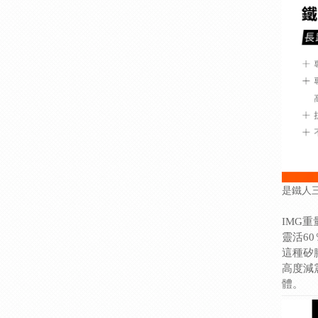
是鐵人
IMG
靈活60
這種矽
高度減
體。