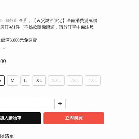
15:00
截止
全店，【🔥父親節限定】全館消費滿萬贈
ini品牌汗衫1件（不挑款隨機贈送，請於訂單中備注尺
館滿3,000元免運費
多
900
S
M
L
XL
XXL
3XL
4XL
加入購物車
立即購買
蹤清單