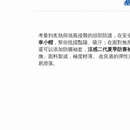
考量到炙熱與強風侵襲的頭部防護，在安
車小帽
，幫你抵擋豔陽、吸汗；在面對無
還可以添加防曬袖套，
涼感二代夏季防賽
撫」面料製成，極度輕薄。 改良過的彈性
易滑落。