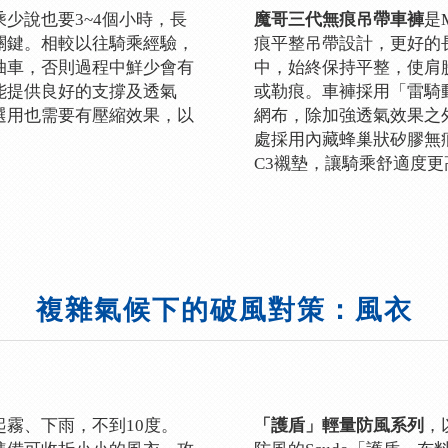
少說也要3~4個小時，長
是
魔哥三代無痕吊帶車褲
關鍵。相較以往騎乘經驗，
痕平整吊帶設計，更好的
抽車，否則過程中鮮少會有
中，始終保持平整，使肩
能提供良好的支撐及透氣
或勒痕。車褲採用「雷騎
選用也需要有壓縮效果，以
網布，除加強透氣效果之
處採用內藏蜂巢狀矽膠無
C3襯墊，讓騎乘舒適度更
複雜氣候下的破風對策：風衣
霧、下雨，不到10度。
，
「護盾」輕量防風系列