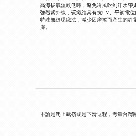
高海拔氣溫較低時，避免冷風吹到汗水帶
強烈紫外線，碳纖維具有抗UV、平衡電
特殊無縫環織法，減少因摩擦而產生的靜
膚。
不論是爬上武嶺或是下滑返程，考量台灣