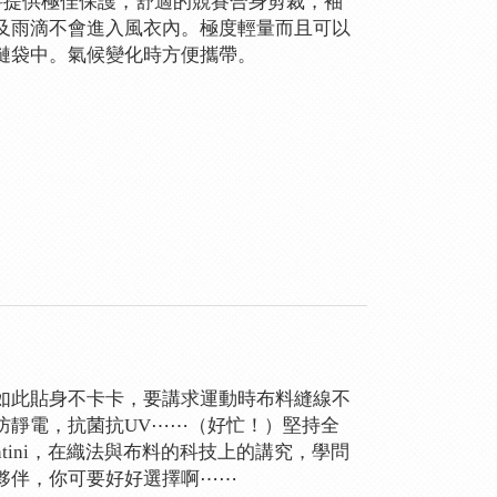
布料提供極佳保護，舒適的競賽合身剪裁，袖
及雨滴不會進入風衣內。極度輕量而且可以
鏈袋中。氣候變化時方便攜帶。
如此貼身不卡卡，要講求運動時布料縫線不
防靜電，抗菌抗UV⋯⋯（好忙！）堅持全
ntini，在織法與布料的科技上的講究，學問
夥伴，你可要好好選擇啊⋯⋯