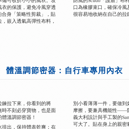
準備可收折小小的風衣。攻
防風的Scudo「護盾」
風衣的保護，避免冷風穿透
口為橡膠束口，確保冷風
特的合身「策略性剪裁」，貼
很容易地收納在自己的拉
位，嵌入透氣高彈性布料，
體溫調節密器：自行車專用內衣
拉鍊拉下來，你看到的將
別小看薄薄一件，要做到
無時不刻必穿寶物，也是面
摩擦，要兼具機能性——
的體溫調節密器！
義大利設計與手工製的Sa
可大了。貼在身上的親密
水排出，保持體表乾爽；在