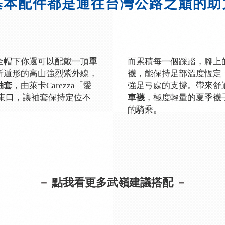
基本配件都是通往台灣公路之巔的助
全帽下你還可以配戴一頂
單
而累積每一個踩踏，腳上
所遁形的高山強烈紫外線，
襪，能保持足部溫度恆定
袖套
，由萊卡Carezza「愛
強足弓處的支撐。帶來舒
束口，讓袖套保持定位不
車襪
，極度輕量的夏季襪
的騎乘。
－
點我看更多武嶺建議搭配
－