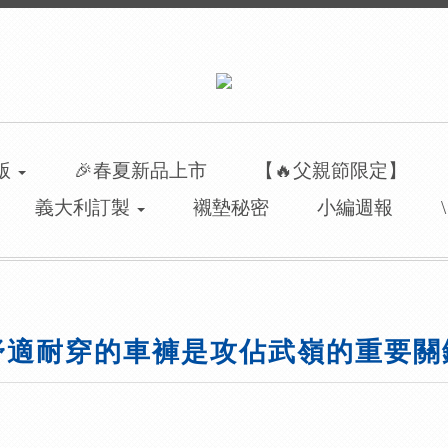
洲版
🎉春夏新品上市
【🔥父親節限定】
義大利訂製
襯墊秘密
小編週報
舒適耐穿的車褲是攻佔武嶺的重要關