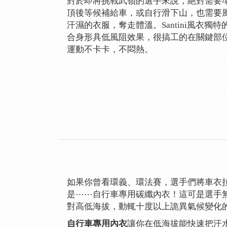
對於即將挑戰武嶺的選手來說，絕對需要
頂後等候補給車，或自行滑下山，也需要
汗濕的衣服，奪走體溫。Santini風衣獨
合身形具低風阻效果，很搞工的在關鍵部
運動不卡卡，不悶熱。
如果你曾看環義、環法賽，選手們將車衣
是⋯⋯自行車專用碳纖內衣！這可是選手
對高低海拔，動輒十度以上詭異氣候變化
自行車專用內衣
讓你在低海拔能快速把汗