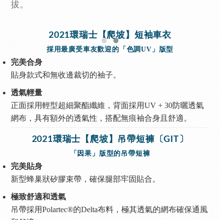
拔。
2021環瑞士【爬坡】短袖車衣
採用最廣受車友歡迎的「色調UV」版型
完美合身
貼身款式和無收邊裁切的袖子。
透氣輕量
正面採用輕型超細聚酯纖維，背面採用UV + 30防曬透氣
網布，具有額外的透氣性，搭配無痕袖合身且舒適。
2021環瑞士【爬坡】吊帶短褲〔GIT〕
「因果」版型的吊帶短褲
完美貼身
新型蜂巢狀矽膠束帶，確保腿部牢固貼合。
極致舒適和透氣
吊帶採用Polartec®的Delta布料，極其透氣的網布確保通風