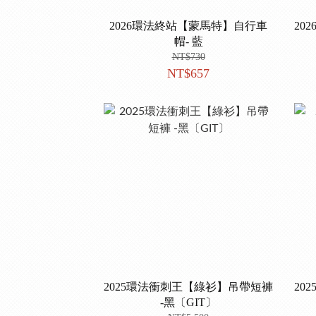
2026環法終站【蒙馬特】自行車
20
帽- 藍
NT$730
NT$657
2025環法衝刺王【綠衫】吊帶短褲
20
-黑〔GIT〕