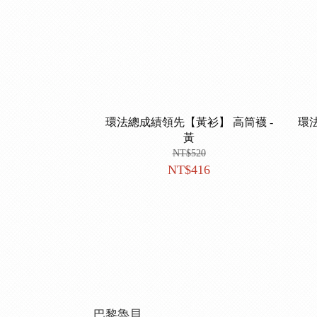
環法總成績領先【黃衫】 高筒襪 -
環
黃
NT$520
NT$416
巴黎魯貝