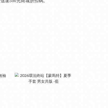
送💰500元商城折扣碼。