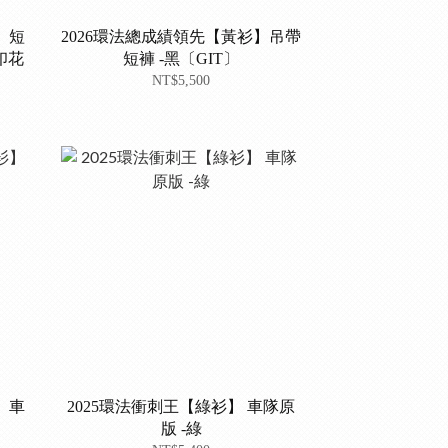
】短
2026環法總成績領先【黃衫】吊帶
印花
短褲 -黑〔GIT〕
NT$5,500
 車
2025環法衝刺王【綠衫】 車隊原
版 -綠