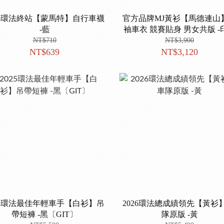
26環法終站【蒙馬特】自行車襪
官方品牌MJ黃衫【馬德連山
-藍
袖車衣 競賽貼身 男女共版 -
NT$710
NT$3,900
NT$639
NT$3,120
25環法最佳年輕車手【白衫】吊
2026環法總成績領先【黃衫】
帶短褲 -黑〔GIT〕
隊原版 -黃