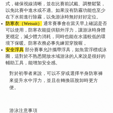
式，確保視線清晰，並在比賽前試戴、調整鬆緊，
以免比賽中進水或不適。如果沒有防霧功能也至少
在下水前進行除霧，以免游泳時無好好好定位。
防寒衣（Wetsuit）
通常賽事會在當天早上確認是否
可以使用，防寒衣能提供額外浮力，讓游泳時身體
更穩定，減少體力消耗，同時也能在水溫較低的環
境下保暖。防寒衣務必事先練習穿脫喔 。
安全浮具
部分賽事允許攜帶浮具，如魚雷浮標或泳
圈，這對於不熟悉開放水域游泳的人來說是很好的
輔助工具，能增加安全感。
對於初學者來說，可以不穿或選擇半身防寒褲
來提升水中浮力，並且在轉換區脫卸時更方
便。
游泳注意事項