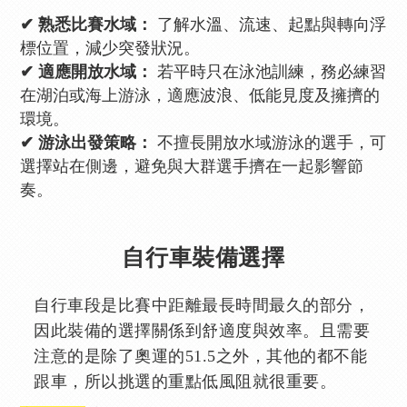
✔ 熟悉比賽水域：
了解水溫、流速、起點與轉向浮
標位置，減少突發狀況。
✔ 適應開放水域：
若平時只在泳池訓練，務必練習
在湖泊或海上游泳，適應波浪、低能見度及擁擠的
環境。
✔ 游泳出發策略：
不擅長開放水域游泳的選手，可
選擇站在側邊，避免與大群選手擠在一起影響節
奏。
自行車裝備選擇
自行車段是比賽中距離最長時間最久的部分，
因此裝備的選擇關係到舒適度與效率。且需要
注意的是除了奧運的51.5之外，其他的都不能
跟車，所以挑選的重點低風阻就很重要。