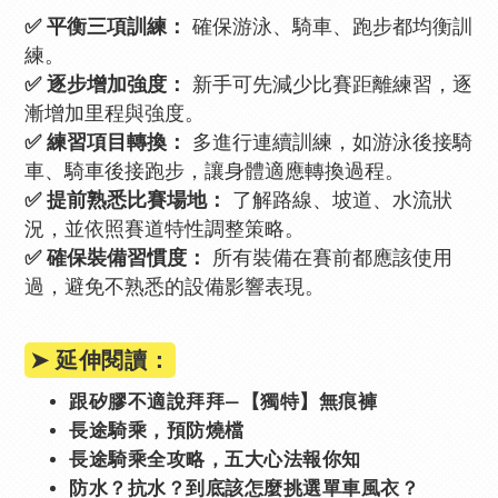
✅ 平衡三項訓練：
確保游泳、騎車、跑步都均衡訓
練。
✅ 逐步增加強度：
新手可先減少比賽距離練習，逐
漸增加里程與強度。
✅ 練習項目轉換：
多進行連續訓練，如游泳後接騎
車、騎車後接跑步，讓身體適應轉換過程。
✅ 提前熟悉比賽場地：
了解路線、坡道、水流狀
況，並依照賽道特性調整策略。
✅ 確保裝備習慣度：
所有裝備在賽前都應該使用
過，避免不熟悉的設備影響表現。
➤ 延伸閱讀：
跟矽膠不適說拜拜—【獨特】無痕褲
長途騎乘，預防燒檔
長途騎乘全攻略，五大心法報你知
防水？抗水？到底該怎麼挑選單車風衣？