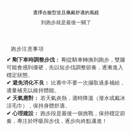
選擇合臉型並且佩戴舒適的風鏡
到跑步就是最後一關了
跑步注意事項
✔ 剛下車時調整步伐：
剛從騎車轉換到跑步，雙腿
可能會感到僵硬，先以短步伐調整節奏，逐漸進入
穩定狀態。
✔ 避免消化不良：
比賽中不要一次攝取過多補給，
適量補充以維持體能。
✔ 天氣應對：
若天氣炎熱，適時降溫（潑水或戴冰
涼毛巾），保持身體舒適。
✔ 心理建設：
跑步段是最後一個挑戰，保持穩定節
奏，專注於呼吸與步伐，逐步向終點邁進！