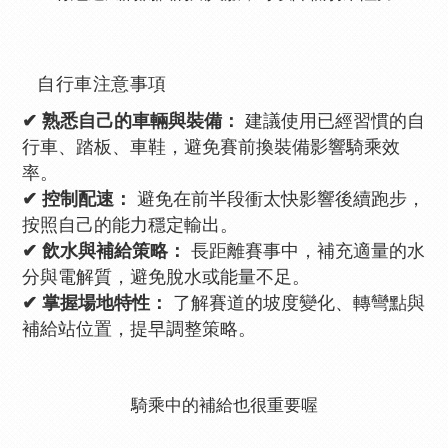
自行車注意事項
✔ 熟悉自己的車輛與裝備：
建議使用已經習慣的自
行車、踏板、車鞋，避免賽前換裝備影響騎乘效
率。
✔ 控制配速：
避免在前半段衝太快影響後續跑步，
按照自己的能力穩定輸出。
✔ 飲水與補給策略：
長距離賽事中，補充適量的水
分與電解質，避免脫水或能量不足。
✔ 掌握場地特性：
了解賽道的坡度變化、轉彎點與
補給站位置，提早調整策略。
騎乘中的補給也很重要喔