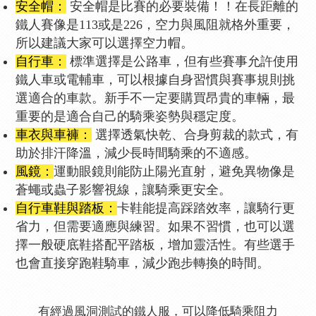
安全帽：
安全帽是比賽的必要裝備！！在長距離的
鐵人賽像是113或是226，空力與風阻就格外重要，
所以建議大家可以選擇空力帽。
自行車：
標準選擇是公路車，但有些賽事允許使用
鐵人車或電輔車，可以根據自身習慣與賽事規則挑
選適合的車款。新手不一定要購買昂貴的車輛，最
重要的是適合自己的騎乘姿勢與穩定度。
車衣與車褲：
選擇透氣快乾、合身剪裁的款式，有
助於排汗降溫，減少長時間騎乘的不適感。
風鏡：
運動眼鏡則能防止陽光直射，避免異物像是
蒼蠅或蟲子影響視線，讓騎乘更安全。
自行車鞋與踏板：
卡鞋能提高踩踏效率，讓騎行更
省力，但需要適應與練習。如果不習慣，也可以選
擇一般硬底鞋搭配平踏板，增加靈活性。有些選手
也會直接穿跑鞋騎車，減少跑步轉換的時間。
有經過風洞測試的鐵人服，可以降低騎乘阻力