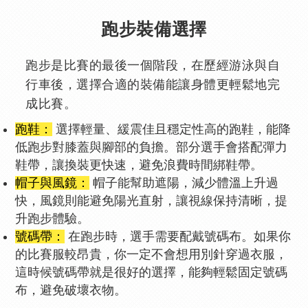
跑步裝備選擇
跑步是比賽的最後一個階段，在歷經游泳與自
行車後，選擇合適的裝備能讓身體更輕鬆地完
成比賽。
跑鞋：
選擇輕量、緩震佳且穩定性高的跑鞋，能降
低跑步對膝蓋與腳部的負擔。部分選手會搭配彈力
鞋帶，讓換裝更快速，避免浪費時間綁鞋帶。
帽子與風鏡：
帽子能幫助遮陽，減少體溫上升過
快，風鏡則能避免陽光直射，讓視線保持清晰，提
升跑步體驗。
號碼帶：
在跑步時，選手需要配戴號碼布。如果你
的比賽服較昂貴，你一定不會想用別針穿過衣服，
這時候號碼帶就是很好的選擇，能夠輕鬆固定號碼
布，避免破壞衣物。