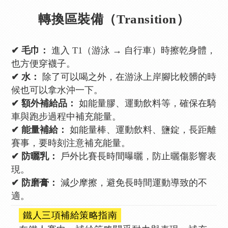
轉換區裝備（Transition）
✔ 毛巾：
進入 T1（游泳 → 自行車）時擦乾身體，
也方便穿襪子。
✔ 水：
除了可以喝之外，在游泳上岸腳比較髒的時
候也可以拿水沖一下。
✔ 額外補給品：
如能量膠、運動飲料等，確保在騎
車與跑步過程中補充能量。
✔ 能量補給：
如能量棒、運動飲料、鹽錠，長距離
賽事，要時刻注意補充能量。
✔ 防曬乳：
戶外比賽長時間曝曬，防止曬傷影響表
現。
✔ 防磨膏：
減少摩擦，避免長時間運動導致的不
適。
鐵人三項補給策略指南