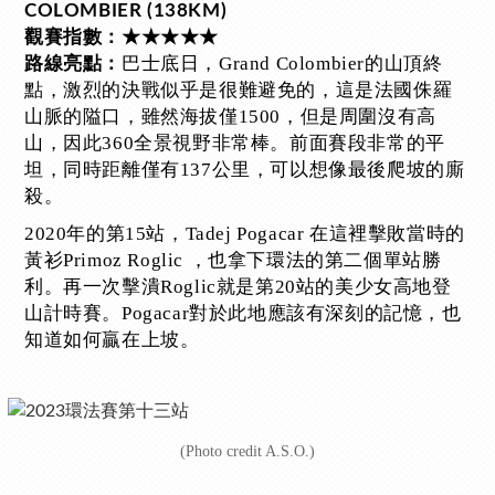
COLOMBIER (138KM)
觀賽指數：★★★★★
巴士底日，Grand Colombier的山頂終
路線亮點：
點，激烈的決戰似乎是很難避免的，這是法國侏羅
山脈的隘口，雖然海拔僅1500，但是周圍沒有高
山，因此360全景視野非常棒。前面賽段非常的平
坦，同時距離僅有137公里，可以想像最後爬坡的廝
殺。
2020年的第15站，Tadej Pogacar 在這裡擊敗當時的
黃衫Primoz Roglic ，也拿下環法的第二個單站勝
利。再一次擊潰Roglic就是第20站的美少女高地登
山計時賽。Pogacar對於此地應該有深刻的記憶，也
知道如何贏在上坡。
(Photo credit A.S.O.)