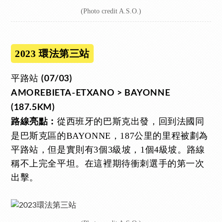
(Photo credit A.S.O.)
2023 環法第三站
平路站
(07/03)
AMOREBIETA-ETXANO > BAYONNE
(187.5KM)
從西班牙的巴斯克出發，回到法國同
路線亮點：
是巴斯克區的BAYONNE，187公里的里程被劃為
平路站，但是實則有3個3級坡，1個4級坡。路線
稱不上完全平坦。在這裡期待衝刺選手的第一次
出擊。