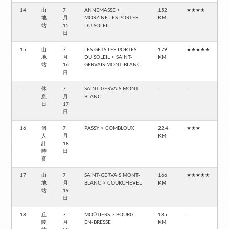
14
山
7
ANNEMASSE >
152
★★★★
地
月
MORZINE LES PORTES
KM
站
15
DU SOLEIL
日
15
山
7
LES GETS LES PORTES
179
★★★★★
地
月
DU SOLEIL > SAINT-
KM
站
16
GERVAIS MONT-BLANC
日
-
休
7
SAINT-GERVAIS MONT-
-
-
息
月
BLANC
日
17
日
16
個
7
PASSY > COMBLOUX
22.4
★★★
人
月
KM
計
18
時
日
賽
17
山
7
SAINT-GERVAIS MONT-
166
★★★★★
地
月
BLANC > COURCHEVEL
KM
站
19
日
18
丘
7
MOÛTIERS > BOURG-
185
-
陵
月
EN-BRESSE
KM