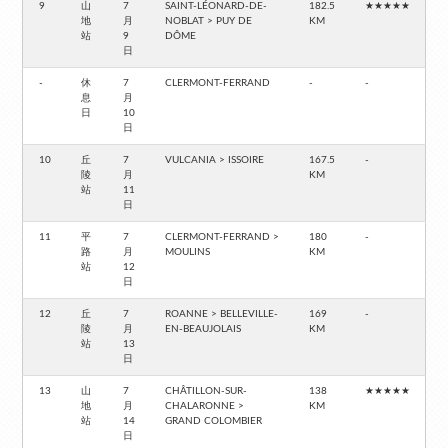
9
山
7
SAINT-LÉONARD-DE-
182.5
★★★★★
地
月
NOBLAT > PUY DE
KM
站
9
DÔME
日
-
休
7
CLERMONT-FERRAND
-
-
息
月
日
10
日
10
丘
7
VULCANIA > ISSOIRE
167.5
-
陵
月
KM
站
11
日
11
平
7
CLERMONT-FERRAND >
180
-
路
月
MOULINS
KM
站
12
日
12
丘
7
ROANNE > BELLEVILLE-
169
-
陵
月
EN-BEAUJOLAIS
KM
站
13
日
13
山
7
CHÂTILLON-SUR-
138
★★★★★
地
月
CHALARONNE >
KM
站
14
GRAND COLOMBIER
日