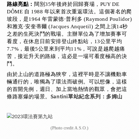
闊別35年後終於回歸賽場，PUY DE
路線亮點：
DÔME 自 1988 年以來首次重返環法。這個著名的爬
坡段，是1964 年雷蒙德·普利多 (Raymond Poulidor)
和雅克·安奎蒂爾 (Jacques Anquetil) 之間上演14秒
之差的生死決鬥的戰場。主辦單位為了增加賽事可
看度，在休息日前安排登山終點站，13公里平均
7.7%，最後5公里來到平均11%，可說是越爬越痛
苦，接近升天的路線​​，這必是一場可看度極高的決
鬥。
由於上山的道路極為狹窄，這裡平時是不讓機動車
輛通行的，唯獨為了環法而破例。可以想像，這樣
的首開先例，週日、加上當地熱情的觀眾，會把這
條路塞爆的場景。
Santini單站紀念系列：多姆山
(Photo credit A.S.O.)