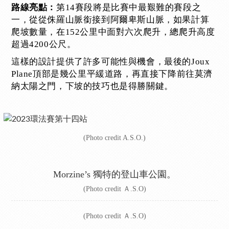
第14賽段將是比賽中最艱難的賽段之
路線亮點：
一，從從侏羅山脈銜接到阿爾卑斯山脈，如果計算
爬坡數量，在152公里中面對六次爬升，總爬升高度
超過4200公尺。
這樣的設計提供了許多可能性與機會，最後的Joux
Plane頂部是幾公里平緩道路，再直接下降前往莫濟
納太陽之門，下坡的技巧也是得勝關鍵。
(Photo credit A.S.O.)
Morzine’s 獨特的登山車公園。
(Photo credit Ａ.S.O)
(Photo credit Ａ.S.O)