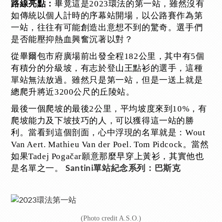
畢竟這是2023環法的第一站，雖然沒有
路線亮點：
如傳統以個人計時的序幕站開場，以公路賽作為第
一站，往往有可能創造出意想不到的驚奇。選手們
是否能壓抑熱血興奮沉著以對？
從畢爾包市府廣場前出發全程182公里，其中有5個
有積分的分級坡，有志於登山王點衫的選手，這種
單站無法放過。雖然只是第一站，但是一送上就是
總爬升將近3200公尺的丘陵站。
最後一個爬坡的最後2公里，平均坡度來到10%，有
爬坡能力及下坡技巧的人，可以獲得這一站的勝
利。當看到這個剖面，心中浮現的名單就是：Wout
Van Aert. Mathieu Van der Poel. Tom Pidcock。當然
如果Tadej Pogačar願意那麼早穿上黃衫，其實他也
是名單之一。
Santini單站紀念系列：巴斯克
(Photo credit A.S.O.)