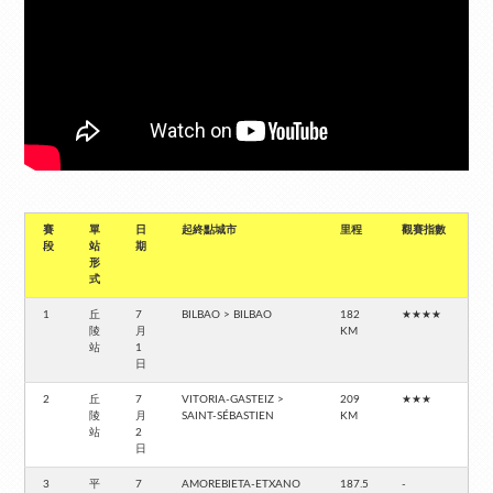
賽
單
日
起終點城市
里程
觀賽指數
段
站
期
形
式
1
丘
7
BILBAO > BILBAO
182
★★★★
陵
月
KM
站
1
日
2
丘
7
VITORIA-GASTEIZ >
209
★★★
陵
月
SAINT-SÉBASTIEN
KM
站
2
日
3
平
7
AMOREBIETA-ETXANO
187.5
-