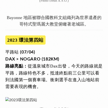
(Photo credit A.S.O.)
Bayonne 地區被聯合國教科文組織列為世界遺產的
哥特式聖瑪麗大教堂俯瞰著老城區。
2023 環法第四站
平路站
(07/04)
DAX > NOGARO (182KM)
從溫泉城市Dax出發，今天的路線就是
路線亮點：
平路，路線特色不多，抵達終點前三公里可以看
到法國第一個賽車場。衝刺選手在進入山地站前
需要表現的機會。