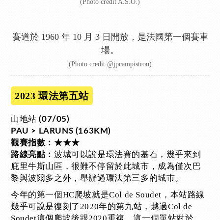
(Photo credit A.S.O.)
賽道於 1960 年 10 月 3 日開放，是法國第一個賽車
場。
(Photo credit @jpcampistron)
2023 環法第五站
山地站
(07/05)
PAU > LARUNS (163KM)
觀賽指數：★★★
波城可以說是環法賽的基石，幾乎來到
路線亮點：
庇里牛斯山區，很難不停留於此城市，成為僅次巴
黎與波爾多之外，舉辦過環法第三多的城市。
今年的第一個HC爬坡就是Col de Soudet，本站路線
幾乎可說是復刻了2020年的第九站，越過Col de
Soudet這個爬坡後跟2020重複。這一個單站對於