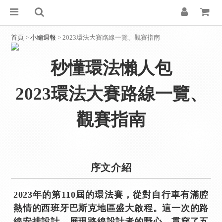
首頁
>
小編週報
> 2023環法大賽路線一覽、觀賽指南
秒懂環法懶人包
2023環法大賽路線一覽、
觀賽指南
序文介紹
2023年的第110屆的環法賽，從對自行車有滿腔
熱情的西班牙巴斯克地區盛大啟程。這一次的路
線安排設計，展現路線設計者的野心，貫穿了五