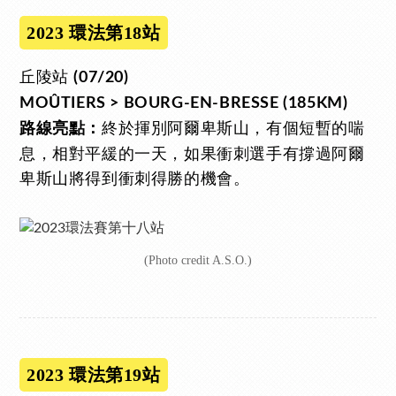
2023 環法第18站
丘陵站
(07/20)
MOÛTIERS > BOURG-EN-BRESSE (185KM)
終於揮別阿爾卑斯山，有個短暫的喘
路線亮點：
息，相對平緩的一天，如果衝刺選手有撐過阿爾
卑斯山將得到衝刺得勝的機會。
(Photo credit A.S.O.)
2023 環法第19站