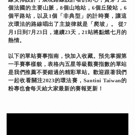
個法國的主要山脈，8個山地站，6個丘陵站，6
個平路站，以及1個「非典型」的計時賽，讓這
次環法的路線唱出了主旋律就是「爬坡」。 從7
月1日到7月23日，連續23天，21站將點燃七月的
熱情。
以下的單站賽事指南，快加入收藏。預先掌握第
一手賽事樣貌，表格內五星等級觀賽指數的單站
是我們推薦不要錯過的精彩單站。歡迎跟著我們
一起收看關注2023的環法賽，Santini Taiwan的
粉專也會每天給大家最新的賽報更新！