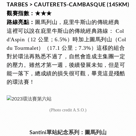
TARBES > CAUTERETS-CAMBASQUE (145KM)
觀賽指數：★★★
圖馬列山，庇里牛斯山的傳統經典
路線亮點：
這裡可以說在庇里牛斯山的傳統經典路線： Col
d'Aspin（12 公里；6.5%）時加上圖馬列山（Col
du Tourmalet）（17.1 公里；7.3%）這樣的組合
對於環法再熟悉不過了，自然會造成主集團一定
的壓力。雖然才第一週，後續發展未知，但是可
能一落下，總成績的損失很可觀，畢竟這是殘酷
的環法賽！
(Photo credit A.S.O.)
Santini單站紀念系列：圖馬列山