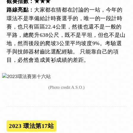
觀賽指數：★★★
大家都在猜都在討論的一站，今年的
路線亮點：
環法不是準備給計時賽選手的，唯一的一段計時
賽，也只有區區22.4公里，然後也還不是一般的
平路，總爬升638公尺，既不是平坦，但也不是山
地，然而後段的爬坡3公里平均坡度9%。考驗選
手與技師器材齒比選配經驗。 只能靠自己的項
目，必然會造成黃衫成績的差距。
(Photo credit A.S.O.)
2023 環法第17站