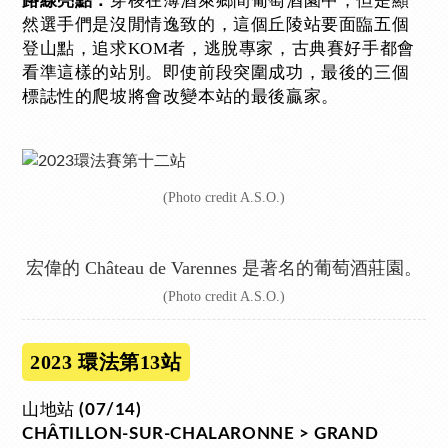
穿梭在薄酒萊鄉間葡萄酒園中，但是顯
路線亮點：
然選手們是沒閒情逸致的，這個丘陵站要面臨五個
登山點，追求KOM者，逃脫專家，古典賽好手都會
看準這樣的站別。即使前段突圍成功，最後的三個
標誌性的爬坡將會改變本站的最後贏家。
(Photo credit A.S.O.)
宏偉的 Château de Varennes 是著名的葡萄酒莊園。
(Photo credit A.S.O.)
2023 環法第13站
山地站
(07/14)
CHÂTILLON-SUR-CHALARONNE > GRAND