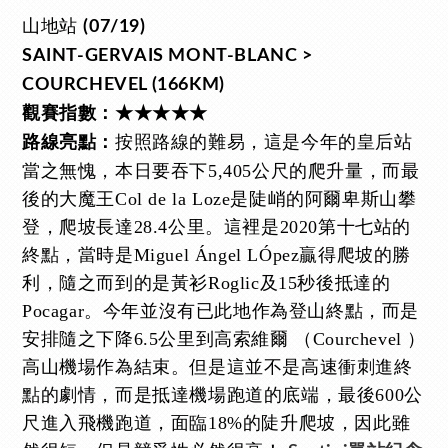
山地站
(07/19)
SAINT-GERVAIS MONT-BLANC >
COURCHEVEL (166KM)
觀賽指數：★★★★★
按照路線的難易，這是今年的皇后站
路線亮點：
當之無愧，本日要吞下5,405公尺的爬升量，而最
後的大魔王Col de la Loze是陡峭的阿爾卑斯山攀
登，爬坡長達28.4公里。這裡是2020第十七站的
終點，當時是Miguel Ángel LÓpez贏得爬坡的勝
利，隨之而到的是黃衫Roglic及15秒後抵達的
Pocagar。今年並沒有已此地作為登山終點，而是
安排隨之下降6.5公里到高索維爾 （Courchevel ）
高山機場作為結束。但是這並不是高速衝刺進終
點的劇情，而是抵達機場跑道的底端，最後600公
尺進入飛機跑道，面臨18%的陡升爬坡，因此雖