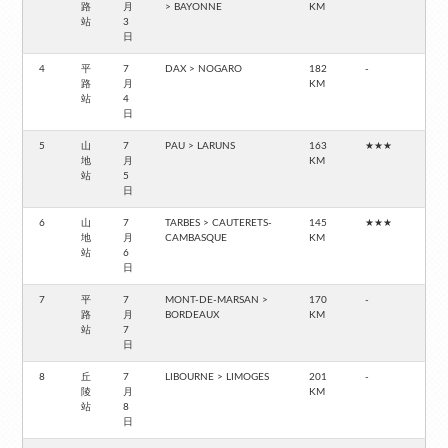
路
月
> BAYONNE
KM
站
3
日
4
平
7
DAX > NOGARO
182
-
路
月
KM
站
4
日
5
山
7
PAU > LARUNS
163
★★★
地
月
KM
站
5
日
6
山
7
TARBES > CAUTERETS-
145
★★★
地
月
CAMBASQUE
KM
站
6
日
7
平
7
MONT-DE-MARSAN >
170
-
路
月
BORDEAUX
KM
站
7
日
8
丘
7
LIBOURNE > LIMOGES
201
-
陵
月
KM
站
8
日