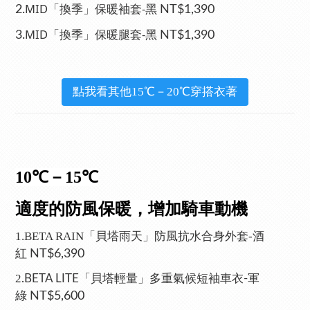
MID「換季」保暖袖套-黑
2.
NT$1,390
MID「換季」保暖腿套-黑
3.
NT$1,390
點我看其他15℃－20℃穿搭衣著
10℃－15℃
適度的防風保暖，增加騎車動機
1.BETA RAIN「貝塔雨天」防風抗水合身外套-酒
紅
NT$6,390
2
.BETA LITE「貝塔輕量」多重氣候短袖車衣-軍
NT$5,600
綠