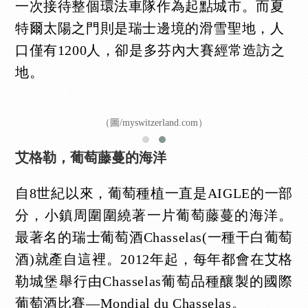
一次接待整個環法車隊作為起點城市。而夏
特爾太陽之門則是瑞士邊境的滑雪聖地，人
口僅有1200人，卻是多芬內大賽經常造訪之
地。
（圖/myswitzerland.com）
艾格勒，葡萄藤蔓的海洋
自8世紀以來，葡萄種植一直是AIGLE的一部
分，小鎮周圍圍繞著一片葡萄藤蔓的海洋。
最著名的瑞士葡萄酒Chasselas(一種干白葡萄
酒)就產自這裡。2012年起，每年都會在艾格
勒城堡舉行由Chasselas葡萄品種釀製的國際
葡萄酒比賽—Mondial du Chasselas。