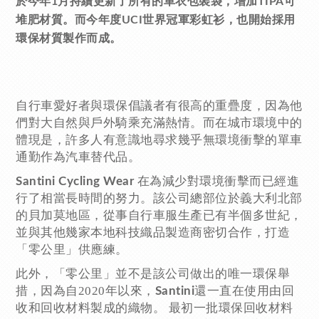
於今年1月持續更新了所有的車衣包裝袋，增加TIPA可
堆肥材質。而今年度UCI世界冠軍彩虹衫，也開始採用
環保材質製作而成。
自行車愛好者與環保倡議者有很高的重疊度，因為他
們對大自然與戶外騎乘充滿熱情。而在城市環境中的
體現是，許多人有意識地尋求幾乎無環境衝擊的單車
通勤作為汽車替代品。
在為減少對環境衝擊而已經進
Santini Cycling Wear
行了相當長時間的努力。該公司總部位於義大利北部
的貝加莫地區，從事自行車服生產已有半個多世紀，
並與其他幾家本地科技織品製造商密切合作，打造
「零公里」供應練。
此外，「零公里」並不是該公司做出的唯一環保舉
措，因為自2020年以來，
還一直在使用由回
Santini
收和回收材料製成的織物。 最初一批環保回收材料