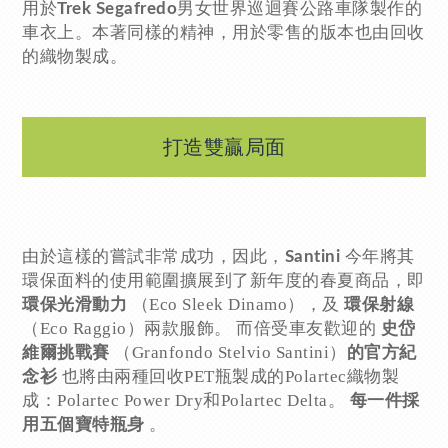
用於
男女世界巡迴賽公路車隊製作的
Trek Segafredo
車衣上。本著同樣的精神，用於零售的版本也由回收
的織物製成。
打造雙贏局面
由於這樣的嘗試非常成功，因此，
今年將其
Santini
環保面料的使用範圍擴展到了新年度的春夏商品，即
（Eco Sleek Dinamo），及
環保光滑動力
環保射線
（Eco Raggio）兩款服飾。 而倍受車友歡迎的
史岱
（Granfondo Stelvio Santini）
維爾挑戰賽
的官方紀
也將由兩種回收PET瓶製成的Polartec織物製
念衫
成：Polartec Power Dry和Polartec Delta。
每一件採
。
用五個寶特瓶身