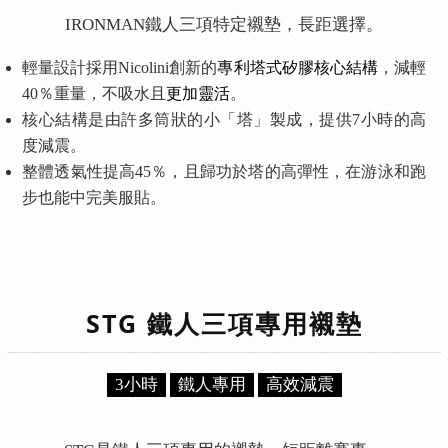
IRONMAN鐵人三項特定襯墊，長距選擇。
輕量設計採用Nicolini創新的
專利塔式矽膠核心結構
，減輕
40％重量，不吸水且
更加靈活
。
核心結構是由許多筒狀的小「塔」製成，提供7小時的高
度減震。
整體透氣性提高45％，且歸功於塔的高彈性，在游泳和跑
步也能中完美服貼。
STG 鐵人三項專用襯墊
3小時
鐵人專用
高效減震