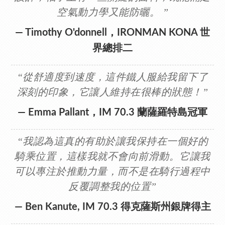
空氣動力學又能防曬。 ”
— Timothy O'donnell，IRONMAN KONA 世
界總排二
“從舒適度到速度，這件鐵人服給我留下了
深刻的印象，它讓人維持在很棒的狀態！”
— Emma Pallant，IM 70.3 蘭薩羅特島冠軍
“我認為這真的有助於讓我保持在一個好的
騎乘位置，這樣我就不會向前滑動。它讓我
可以專注於推動力量，而不是在騎行過程中
反覆調整我的位置”
— Ben Kanute, IM 70.3 得克薩斯州銀牌得主