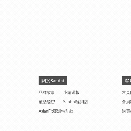
關於Santini
客
品牌故事
小編週報
常見
襯墊秘密
Santini經銷店
會員
AsianFit亞洲特別款
購買