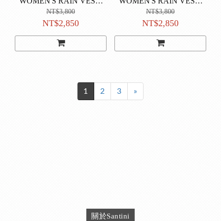
WOMEN'S RAIN VEST-
WOMEN'S RAIN VEST-
NE
GN
NT$3,800
NT$3,800
NT$2,850
NT$2,850
1
2
3
»
關於Santini