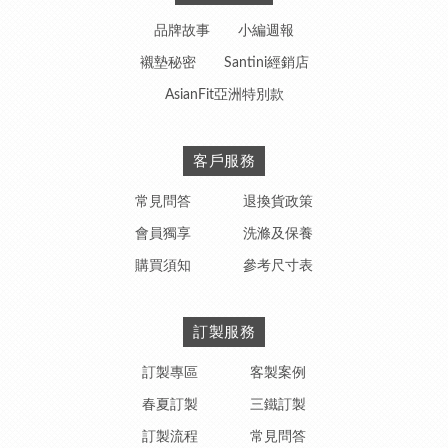
品牌故事
小編週報
襯墊秘密
Santini經銷店
AsianFit亞洲特別款
客戶服務
常見問答
退換貨政策
會員獨享
洗滌及保養
購買須知
參考尺寸表
訂製服務
訂製專區
客製案例
春夏訂製
三鐵訂製
訂製流程
常見問答