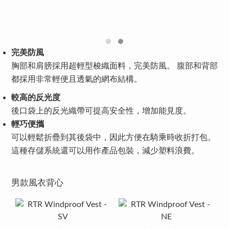
完美防風
胸部和肩膀採用超輕型梭織面料，完美防風。 腹部和背部
都採用非常輕便且透氣的網布結構。
較高的反光度
後口袋上的反光織帶可提高安全性，增加能見度。
輕巧便攜
可以輕鬆折疊到其後袋中，因此方便在騎乘時收折打包。
這種存儲系統還可以用作產品包裝，減少塑料浪費。
男款風衣背心