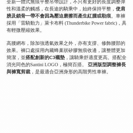
全新一體式無痕平整吊帶設計，不只有更好的長度調整彈
性和溫柔的觸感，在長途的騎乘中，始終保持平整，
使肩
。車褲
膀及鎖骨一帶不會因為壓迫磨擦而產生紅腫或勒痕
採用「雷騎動力」萊卡布料 (Thunderbike Power fabric)，具
有輕微壓縮效果。
高腰網布，除加強透氣效果之外，亦有支撐、修飾腰部的
效果。褲口處採用內藏蜂巢狀矽膠無痕收邊，讓整體更加
簡潔，並
，讓騎乘舒適度更高。搭配全
搭配創新的C3襯墊
消光同色的Santini LOGO，極簡百搭。
亞洲版型調整褲長
，是最適合亞洲身形的高階男性車褲。
與褲寬剪裁