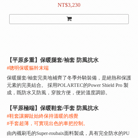
NT$3,230
【平原多重】保暖腿套/袖套 防風抗水
#聰明保暖軀幹末端
保暖腿套/袖套完美地補齊了冬季外騎裝備，是絕熱和保護
元素的完美結合。 採用POLARTEC的Power Shield Pro 製
成，既防水又防風，穿脫方便，便於溫度調節。
【平原極端】保暖鞋套/手套 防風抗水
#鞋套讓腳趾始終保持溫暖的感覺
#手套超薄，可實現出色的車把控制。
由內襯刷毛的Super-roubaix面料製成，具有完全防水的PU