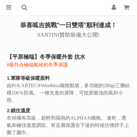
恭喜呱吉挑戰"一日雙塔"順利達成！
SANTINI贊助裝備大公開!
【平原極端】冬季保暖外套 抗水
#最符合極端氣候的冬季保護
1.軍隊等級保暖面料
由POLARTEC®Windbloc織物製成，多功能的280gr三層結
構100％防風。 一種先進的屏障，可抵禦最強的風和小
雨。
2.鎖住溫度
衣領襯有高級，超輕和隔熱的ALPHA®織物。 速乾，透
氣和極佳溫度調節。有這層保護在下坡的時候仿佛脖子上
圍了圍巾。