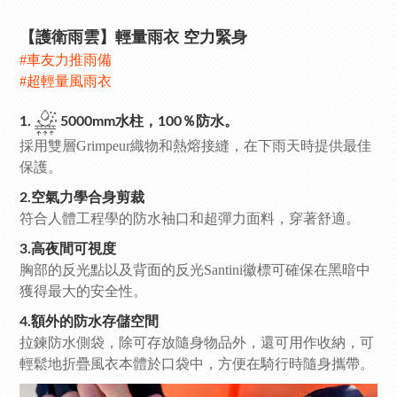
【護衛雨雲】輕量雨衣 空力緊身
#車友力推雨備
#超輕量風雨衣
1.
5000mm水柱，100％防水。
採用雙層Grimpeur織物和熱熔接縫，在下雨天時提供最佳
保護。
2.空氣力學合身剪裁
符合人體工程學的防水袖口和超彈力面料，穿著舒適。
3.高夜間可視度
胸部的反光點以及背面的反光Santini徽標可確保在黑暗中
獲得最大的安全性。
4.額外的防水存儲空間
拉鍊防水側袋，除可存放隨身物品外，還可用作收納，可
輕鬆地折疊風衣本體於口袋中，方便在騎行時隨身攜帶。