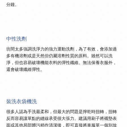
分鐘。
中性洗劑
坊間太多強調洗淨力的強力運動洗劑，為了有效，會添加過
多有機溶劑或是天然但仍屬溶劑性質的原料。雖然可以洗
淨，但也容易破壞機能衣料的彈性纖維。無法保養衣服外，
還會破壞纖維彈性。
裝洗衣袋機洗
很多人認為手洗最柔和，但最大的問題是擰乾時扭轉，扭轉
反而容易讓單點的縫線承受很大張力。建議用刷子將襯墊表
面或其他局部髒污稍作清潔後，即可直接將車服單一個別放