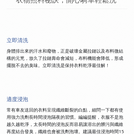
立即清洗
身體排出來的汗水和廢物，正是破壞金屬拉鏈以及布料微結
構的元兇，放久了拉鏈壽命會減短，布料機能會降低，形成
擺脫不去的臭味。立即清洗是保持衣料乾淨最佳解！
適度浸泡
常有車友送回的衣料呈現纖維斷裂的白點，細問一下都有使
用強力洗劑長時間浸泡隔夜的習慣。編編提醒，衣服不是泡
越久越乾淨，太長時間的浸泡反而容易讓溶出的髒污與纖維
再度結合發臭，纖維也會被洗劑泡壞。建議最佳浸泡時間15