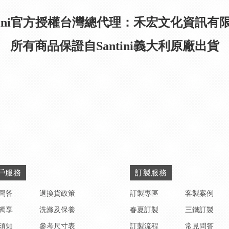
ntini官方授權台灣總代理：禾宏文化資訊有
所有商品保證自Santini義大利原廠出貨
戶服務
訂製服務
問答
退換貨政策
訂製專區
客製案例
獨享
洗滌及保養
春夏訂製
三鐵訂製
須知
參考尺寸表
訂製流程
常見問答