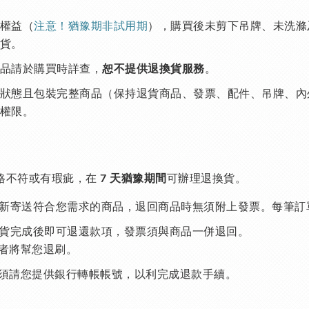
權益（
注意！猶豫期非試用期
），購買後未剪下吊牌、未洗滌
貨。
品請於購買時詳查，
。
恕不提供退換貨服務
狀態且包裝完整商品（保持退貨商品、發票、配件、吊牌、內
權限。
格不符或有瑕疵，在
可辦理退換貨。
7 天猶豫期間
新寄送符合您需求的商品，退回商品時無須附上發票。每筆訂
貨完成後即可退還款項，發票須與商品一併退回。
款者將幫您退刷。
式則須請您提供銀行轉帳帳號，以利完成退款手續。