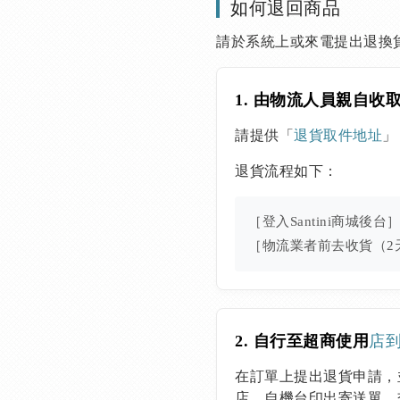
如何退回商品
請於系統上或來電提出退換
1. 由物流人員親自收
請提供「
退貨取件地址
」
退貨流程如下：
［登入Santini商城後台
［物流業者前去收貨（2
2. 自行至超商使用
店
在訂單上提出退貨申請，
店，自機台印出寄送單，