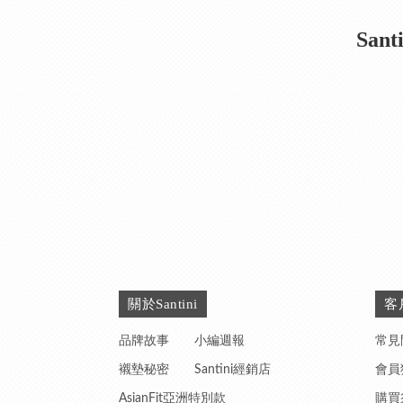
Sa
關於Santini
客
品牌故事
小編週報
常見
襯墊秘密
Santini經銷店
會員
AsianFit亞洲特別款
購買