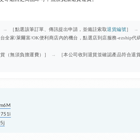
］
→
［點選該筆訂單、傳訊提出申請，並備註索取
退貨編號
］
→
全家/萊爾富/OK便利商店內的機台，點選店到店服務-ezship
退貨（無須負擔運費）］
→
［本公司收到退貨並確認產品符合退
pUm6M
y751i
5j