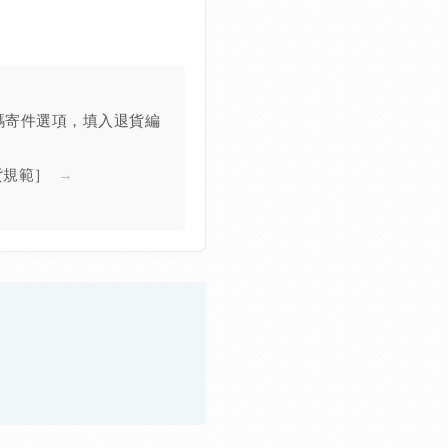
代碼寄件選項，填入退貨編
貨規範］
→