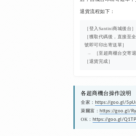
退貨流程如下：
［登入Santini商城後台
［獲取代碼後，直接至全台
號即可印出寄送單］
→
［至超商櫃台交寄
［退貨完成］
各超商機台操作說明
全家：
https://goo.gl/5
萊爾富：
https://goo.gl/R
OK：
https://goo.gl/Q1TP