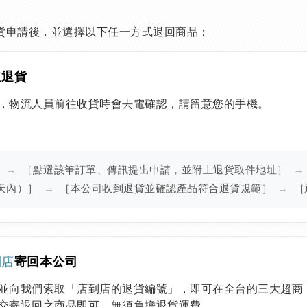
貨申請後，並選擇以下任一方式退回商品：
取退貨
，物流人員前往收貨時會去電確認，請留意您的手機。
］
→
［點選該筆訂單、傳訊提出申請，並附上退貨取件地址］
→
天內）］
→
［本公司收到退貨並確認產品符合退貨規範］
→
［
到店
寄回本公司
並向我們索取「店到店的退貨編號」，即可在全台的三大超商：
交寄退回之商品即可，無須負擔退貨運費。