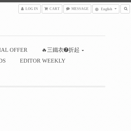
LOG IN
CART
MESSAGE
English
IAL OFFER
🔥三鐵衣➐折起
DS
EDITOR WEEKLY