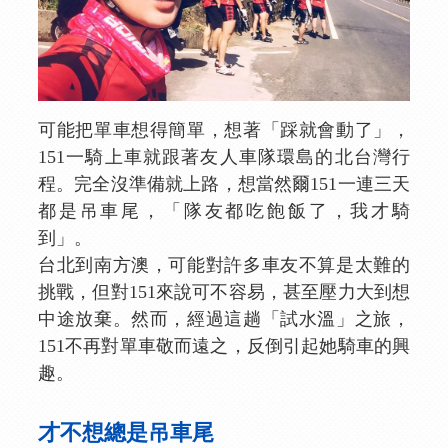
可能把單車想得簡單，想著「踩就會動了」，
151一騎上車就跟著友人車隊環島的北台灣行
程。完全沒準備就上路，想當然爾151一連三天
都是吊車尾，「隊友都吃飽飯了，我才騎
到」。
台北到南方澳，可能對許多車友不算是太難的
挑戰，但對151來說可不容易，甚至壓力大到想
中途放棄。然而，經過這趟「試水溫」之旅，
151不再對單車敬而遠之，反倒引起她騎車的興
趣。
才不想總是吊車尾