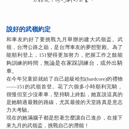
說好的武嶺約定
和車友約好了要挑戰九月舉辦的建大武嶺盃。武
嶺，台灣公路之巔，是台灣車友的夢想聖殿。為了
能順利登上，151變得更加努力，把握工作之餘能
無論是在家踩訓練台，或外出騎
夠訓練的時間，
車。
在今年兒童節就給了自己超級哈扣(hardcore)的禮物
——151的武嶺首登。花了六個多小時順利完騎，
很慢但至少沒牽車，堅持騎上終點，她直說這真的
是她騎過最難的路線，尤其最後的天堂路真是意志
力大考驗。
現在的她滿腦子都是想著怎麼讓自己進步，在接下
來九月的武嶺盃，挑戰自己的潛能！