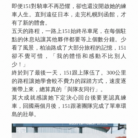
即便151對騎車不再恐懼，卻也還沒開啟她的練
車人生。直到遠征日本，走完札幌到函館，才
有了新的體會。
五天的路程，一路上151始終吊車尾，在每個駐
點的休息站讓其他夥伴都要等上個數分鐘。少
看了風景，柏油路成了大部分旅程的記憶，151
卻不覺可惜，「我的體悟和感動不比別人
少！」
終於到了最後一天，151跟上隊伍了。300公里
的路程讓她學會較不費力的踩踏方式，速度逐
漸帶上來，總算真的「與隊友同行」。
莫大成就感讓她下定決心回台後要更認真練
車，回國兩個月後，151跟著團隊完成了單車環
島的壯舉。