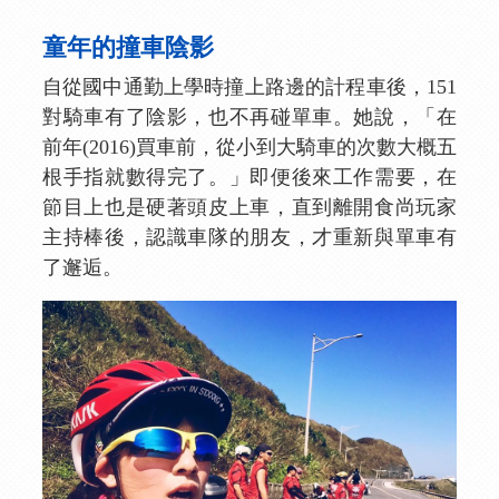
童年的撞車陰影
自從國中通勤上學時撞上路邊的計程車後，151
對騎車有了陰影，也不再碰單車。她說，「在
前年(2016)買車前，從小到大騎車的次數大概五
根手指就數得完了。」即便後來工作需要，在
節目上也是硬著頭皮上車，直到離開食尚玩家
主持棒後，認識車隊的朋友，才重新與單車有
了邂逅。