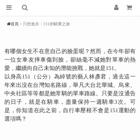
首頁
> 只想進步：151的騎乘之旅
有哪個女生不在意自己的臉蛋呢？然而，在今年卻有
一位女車友摔車傷到臉，卻絲毫不減她對單車的熱
愛，繼續向自己未知的潛能挑戰，她就是151。
以身高151（公分）為綽號的藝人林彥君，過去這一
年來出沒在台灣知名路線，舉凡大台北華城、烏來、
中央社區等等都是她常騎的單車路線。只要是沒通告
的日子，就是在騎車，盡量保持一週騎車3次。可
是，你知道在此之前，自行車壓根不會是151運動的
選項嗎？