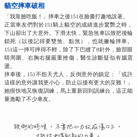
貓空摔車破相
「我靠臉吃飯！」摔車之後151在臉書打趣地說著。
正當車友們對於151騎上貓空的成績進步驚艷之時，
下山卻出了大意外。下滑太快，緊急煞車以致把後輪
鎖死（以後記得要雙煞、點煞），也就撇輪摔車。
151這一摔可摔得不輕，除了下巴縫了8針外，臉部眼
睛周圍、右胸右腿嚴重挫傷，醫生診斷疑似有腦震
盪。
摔車後，151不怨天尤人，反倒意外的鎮定：「或許
這樣的意外讓我更小心，防止以後有更大的災難！」
她很快地又恢復訓練，馬上重新回到訓練台，這正能
量激勵了不少車友。