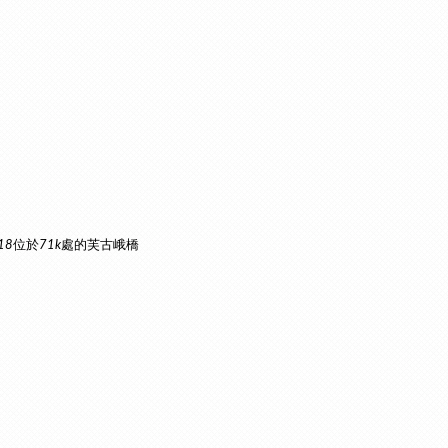
位於
處的芙古峨橋
18
71k