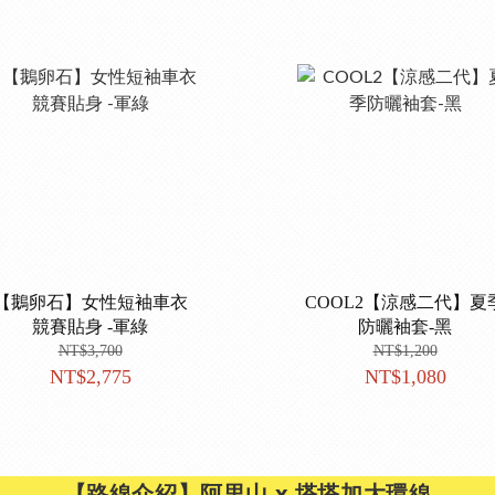
【鵝卵石】女性短袖車衣
COOL2【涼感二代】夏
競賽貼身 -軍綠
防曬袖套-黑
NT$3,700
NT$1,200
NT$2,775
NT$1,080
【路線介紹】阿里山 x 塔塔加大環線