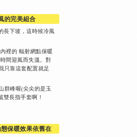
風的完美組合
里的長下坡，這時候冷風
內裡的 輻射網點保暖
長時間迎風而失溫。對
我只靠這套配置就足
山群峰喔(尖尖的是玉
該戴雙長指手套啊！
動態保暖效果依舊在