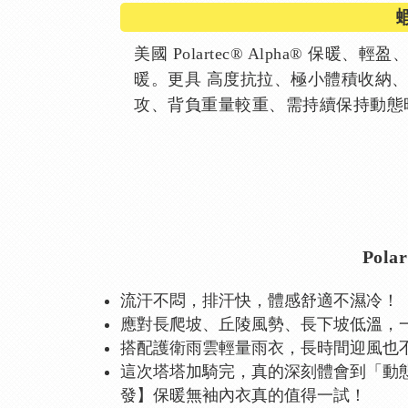
美國 Polartec® Alpha®
暖。更具 高度抗拉、極小體積收納
攻、背負重量較重、需持續保持動態
Pol
流汗不悶，排汗快，體感舒適不濕冷！
應對長爬坡、丘陵風勢、長下坡低溫，
搭配護衛雨雲輕量雨衣，長時間迎風也
這次塔塔加騎完，真的深刻體會到「動
發】保暖無袖內衣真的值得一試！