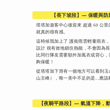
【長下坡段】— 保暖與防
塔塔加遊客中心後迎來 超過 60 公
就真的很有感。
這時候我加上了 護衛雨雲輕量雨衣，
設計 很有效地鎖住熱能，不會因為
比同行隊友需要額外加風衣或背心，
夠保暖！
從塔塔加下滑有一個地方可以看到玉
山主峰），唯一美中不足的是...應
【夜騎平路段】— 氣溫下降，