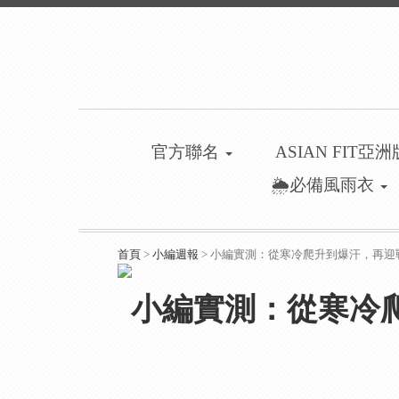
官方聯名
ASIAN FIT亞
🌦️必備風雨衣
首頁
>
小編週報
> 小編實測：從寒冷爬升到爆汗，再
小編實測：從寒冷