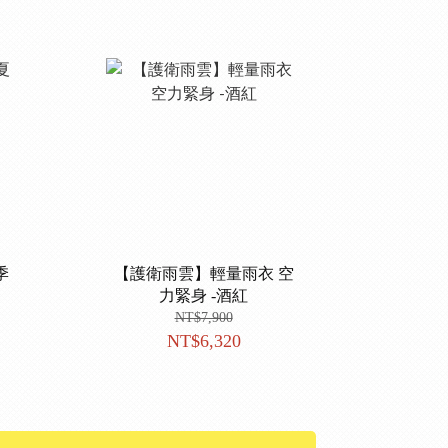
季
【護衛雨雲】輕量雨衣 空
力緊身 -酒紅
NT$7,900
NT$6,320