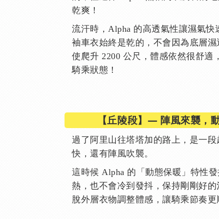
乾爽！
流汗時，Alpha 的高透氣性讓濕氣
袖車衣始終是乾的，不會因為底層濕
使爬升 2200 公尺，體感依然很舒
騎乘狀態！
【丘陵段】— 陣風來襲，
過了阿里山往塔塔加的路上，是一段
快，還有陣風吹襲。
這時候 Alpha 的「動態保暖」特
熱，也不會冷到發抖，保持剛剛好的
脫外層衣物調整體感，讓騎乘節奏更