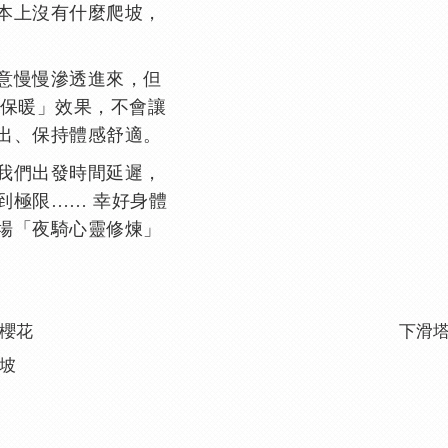
本上沒有什麼爬坡，
意慢慢滲透進來，但
的「動態保暖」效果，不會讓
出、保持體感舒適。
我們出發時間延遲，
到極限…… 幸好身體
場「夜騎心靈修煉」
櫻花
下滑
坡