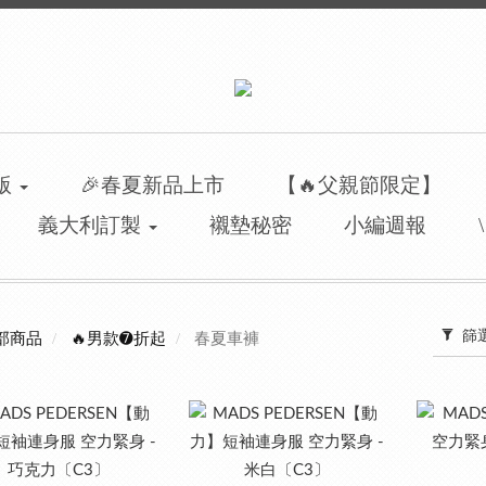
洲版
🎉春夏新品上市
【🔥父親節限定】
義大利訂製
襯墊秘密
小編週報
春夏車褲
篩
部商品
🔥男款➐折起