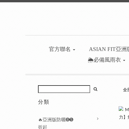
官方聯名
ASIAN FIT亞
🌦️必備風雨衣
全
分類
🔥亞洲版防曬➑➎
折起