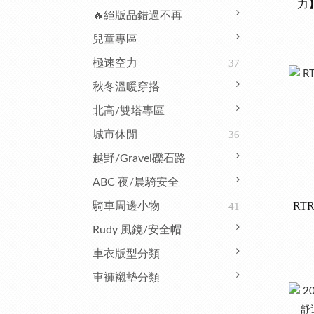
力
🔥絕版品錯過不再
兒童專區
極速空力
37
秋冬溫暖穿搭
北高/雙塔專區
城市休閒
36
越野/Gravel礫石路
ABC 夜/晨騎安全
RT
騎車周邊小物
41
Rudy 風鏡/安全帽
車衣版型分類
車褲襯墊分類