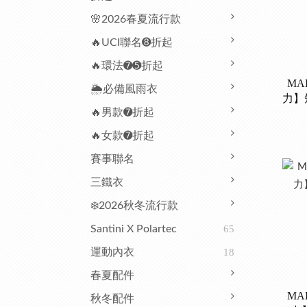
🌸2026春夏流行款
🔥UCI聯名➑折起
🔥環法➐➎折起
MA
🌦️必備風雨衣
力】
🔥男款➐折起
🔥女款➐折起
賽事聯名
三鐵衣
❄️2026秋冬流行款
Santini X Polartec
65
運動內衣
18
春夏配件
MA
秋冬配件