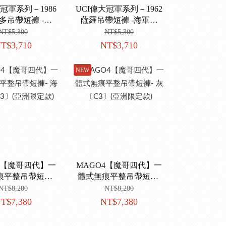
大冠軍系列－1986
UCI偉大冠軍系列－1962
多吊帶短褲 -鈦
薩羅吊帶短褲 -海軍藍
〔GIT〕
〔GIT〕
NT$5,300
NT$5,300
T$3,710
NT$3,710
NEW
4【魔哥四代】一
MAGO4【魔哥四代】一
痕平整吊帶短褲-
體式無痕平整吊帶短褲-
C3〕(亞洲限定
灰〔C3〕(亞洲限定款)
NT$8,200
NT$8,200
款)
T$7,380
NT$7,380